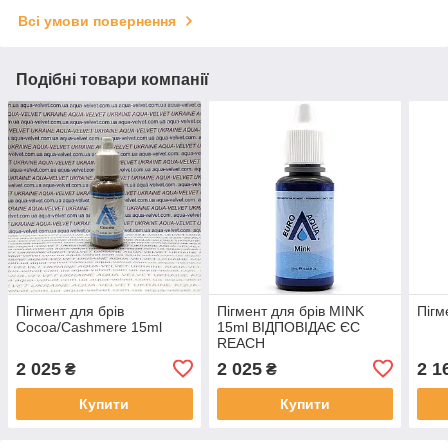
Всі умови повернення
Подібні товари компанії
Пігмент для брів
Пігмент для брів MINK
Пігм
Cocoa/Cashmere 15ml
15ml ВІДПОВІДАЄ ЄС
REACH
2 025
2 025
2 1
₴
₴
Купити
Купити