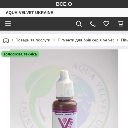
ВСЕ О
AQUA-VELVET UKRAINE
Товари та послуги
Пігменти для брів серія Velvet
Піг
волоскова техніка