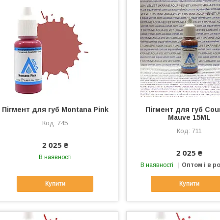
Пігмент для губ Montana Pink
Пігмент для губ Cou
Mauve 15ML
745
711
2 025 ₴
2 025 ₴
В наявності
В наявності
Оптом і в р
Купити
Купити