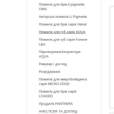
Пігменти для брів li pigments
OMG
Авторські пігменти Li Pigments
Пігменти для брів серія Velvet
Пігменти для губ серія AQUA
Пігменти для губ серія Forever
Lips
Перетворювачі/коректори
AQUA
Ремувер і догляд
Розріджувачі
Пігменти для микроблейдинга
серія MICRO EDGE
Пігменти для брів серія
LOADED
Продукти PANTHERA
АНЕСТЕЗІЯ ТА ДОГЛЯД