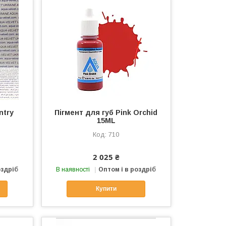
ntry
Пігмент для губ Pink Orchid
15ML
710
2 025 ₴
оздріб
В наявності
Оптом і в роздріб
Купити