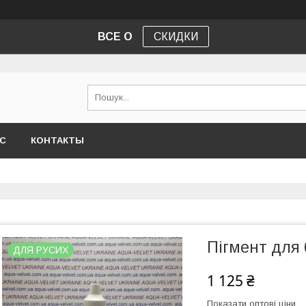
ВСЕ О
СКИДКИ
АС
КОНТАКТЫ
Пігмент для б
ДЛЯ РУСИХ
1 125 ₴
Показати оптові ціни