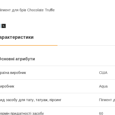
ігмент для брів Chocolate Truffle
арактеристики
Основні атрибути
раїна виробник
США
иробник
Aqua
ид засобу для тату, татуаж, пірсинг
Пігмент 
ермін придатності засобу
60