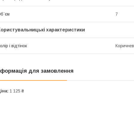
б`єм
7
Користувальницькі характеристики
олір і відтінок
Коричневи
нформація для замовлення
іна:
1 125 ₴