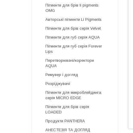
Пігменти для брів li pigments
OMG
Авторські пігменти Li Pigments
Пігменти для брів серія Velvet
Пігменти для губ серія AQUA
Пігменти для губ серія Forever
Lips
Перетворювачі/коректори
AQUA
Ремувер і догляд
Розріджувачі
Пігменти для микроблейдинга
серія MICRO EDGE
Пігменти для брів серія
LOADED
Продукти PANTHERA
АНЕСТЕЗІЯ ТА ДОГЛЯД