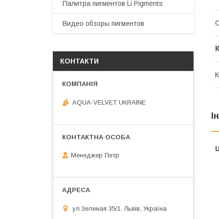
Палитра пигментов Li Pigments
О
Видео обзоры пигментов
КОНТАКТИ
К
AQUA-VELVET UKRAINE
І
Ц
Менеджер Петр
ул.Зеленая 35/1, Львів, Україна