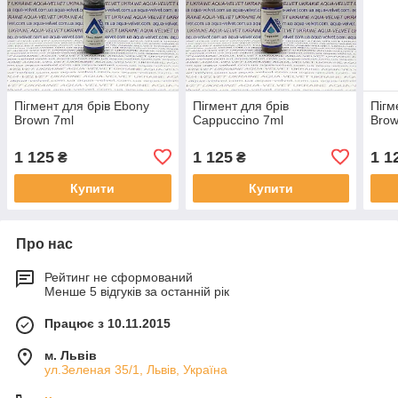
Пігмент для брів Ebony
Пігмент для брів
Пігм
Brown 7ml
Cappuccino 7ml
Brow
1 125
1 125
1 1
₴
₴
Купити
Купити
Про нас
Рейтинг не сформований
Менше 5 відгуків за останній рік
Працює з 10.11.2015
м. Львів
ул.Зеленая 35/1, Львів, Україна