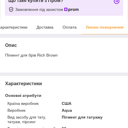
Що таке купити з Пром?
Замовлення під захистом
арактеристики
Доставка
Оплата
Умови повернення
Опис
Пігмент для брів Rich Brown
Характеристики
Основні атрибути
Країна виробник
США
Виробник
Aqua
Вид засобу для тату,
Пігмент для татуажу
татуаж, пірсинг