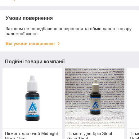
Умови повернення
Законом не передбачено повернення та обмін даного товару
належної якості
Всі умови повернення
Подібні товари компанії
Пігмент для очей Midnight
Пігмент для брів Steel
Пігм
Black 15ml
Gray 15ml
15m