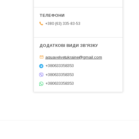
+380 (63) 335-83-53
aquavelvetukraine@gmail.com
+380633358353
+380633358353
+380633358353