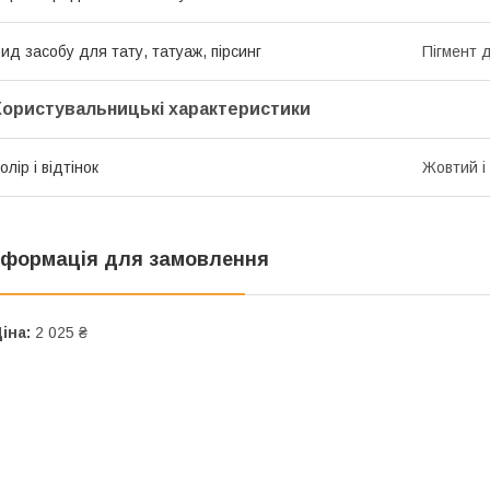
ид засобу для тату, татуаж, пірсинг
Пігмент 
Користувальницькі характеристики
олір і відтінок
Жовтий і 
нформація для замовлення
іна:
2 025 ₴