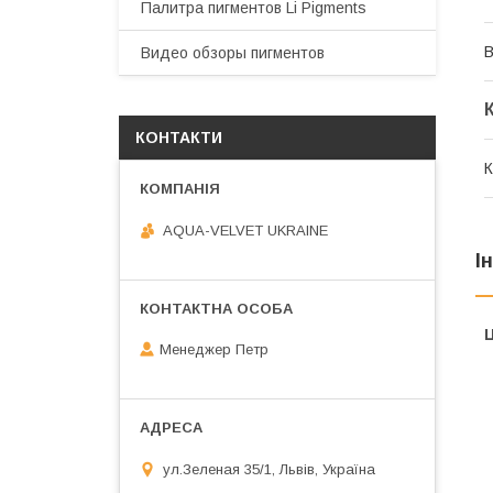
Палитра пигментов Li Pigments
В
Видео обзоры пигментов
КОНТАКТИ
К
AQUA-VELVET UKRAINE
І
Ц
Менеджер Петр
ул.Зеленая 35/1, Львів, Україна