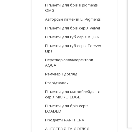
Пігменти для брів li pigments
OMG
Авторські пігменти Li Pigments
Пігменти для брів серія Velvet
Пігменти для губ серія AQUA
Пігменти для губ серія Forever
Lips
Перетворювачі/коректори
AQUA
Ремувер і догляд
Розріджувачі
Пігменти для микроблейдинга
серія MICRO EDGE
Пігменти для брів серія
LOADED
Продукти PANTHERA
АНЕСТЕЗІЯ ТА ДОГЛЯД