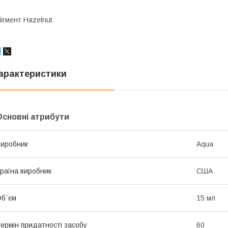
ігмент Hazelnut
арактеристики
Основні атрибути
иробник
Aqua
раїна виробник
США
б`єм
15 мл
ермін придатності засобу
60