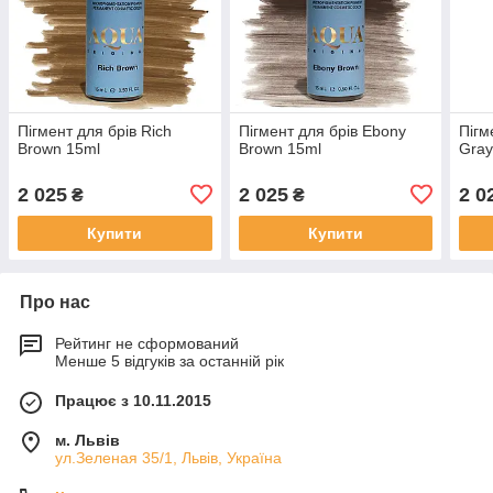
Пігмент для брів Rich
Пігмент для брів Ebony
Пігм
Brown 15ml
Brown 15ml
Gray
2 025
2 025
2 0
₴
₴
Купити
Купити
Про нас
Рейтинг не сформований
Менше 5 відгуків за останній рік
Працює з 10.11.2015
м. Львів
ул.Зеленая 35/1, Львів, Україна