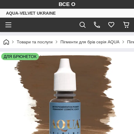
ВСЕ О
AQUA-VELVET UKRAINE
Товари та послуги
Пігменти для брів серія AQUA
Піг
ДЛЯ БРЮНЕТОК