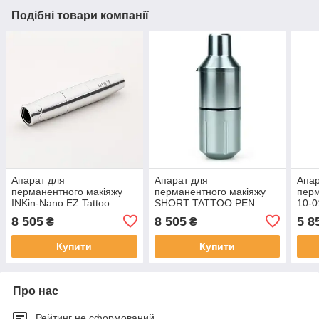
Подібні товари компанії
Апарат для
Апарат для
Апар
перманентного макіяжу
перманентного макіяжу
перм
INKin-Nano EZ Tattoo
SHORT TATTOO PEN
10-0
(Silver)
8 505
8 505
5 8
₴
₴
Купити
Купити
Про нас
Рейтинг не сформований