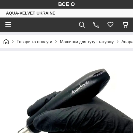
ВСЕ О
AQUA-VELVET UKRAINE
Товари та послуги
Машинки для туту і татуажу
Апара