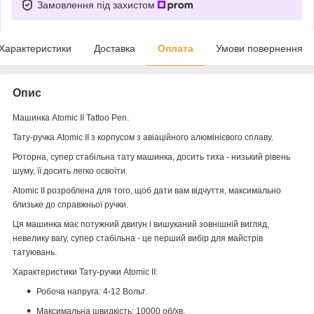
Замовлення під захистом
Характеристики
Доставка
Оплата
Умови повернення
Опис
Машинка Atomic II Tattoo Pen.
Тату-ручка Atomic II
з корпусом з авіаційного алюмінієвого сплаву.
Роторна, супер стабільна тату машинка, досить тиха - низький рівень
шуму, її досить легко освоїти.
Atomic II розроблена для того, щоб дати вам відчуття, максимально
близьке до справжньої ручки.
Ця машинка має потужний двигун і вишуканий зовнішній вигляд,
невелику вагу, супер стабільна - це перший вибір для майстрів
татуювань.
Характеристики Тату-ручки Atomic II:
Робоча напруга: 4-12 Вольт.
Максимальна швидкість: 10000 об/хв.