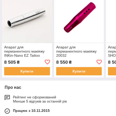
Апарат для
Апарат для
Апар
перманентного макіяжу
перманентного макіяжу
перм
INKin-Nano EZ Tattoo
20032
SHO
(Silver)
8 505
8 550
8 5
₴
₴
Купити
Купити
Про нас
Рейтинг не сформований
Менше 5 відгуків за останній рік
Працює з 10.11.2015