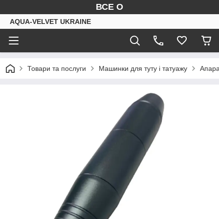
ВСЕ О
AQUA-VELVET UKRAINE
Товари та послуги
Машинки для туту і татуажу
Апара