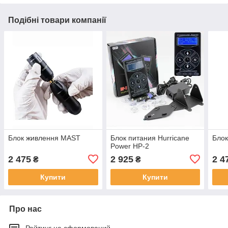
Подібні товари компанії
Блок живлення MAST
Блок питания Hurricane
Бло
Power HP-2
2 475
2 925
2 4
₴
₴
Купити
Купити
Про нас
Рейтинг не сформований