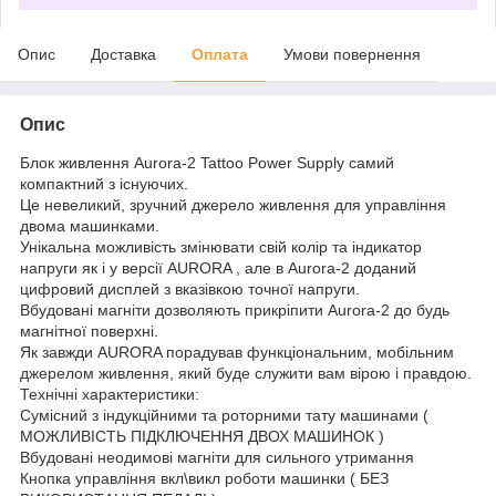
Опис
Доставка
Оплата
Умови повернення
Опис
Блок живлення Aurora-2 Tattoo Power Supply самий
компактний з існуючих.
Це невеликий, зручний джерело живлення для управління
двома машинками.
Унікальна можливість змінювати свій колір та індикатор
напруги як і у версії AURORA , але в Aurora-2 доданий
цифровий дисплей з вказівкою точної напруги.
Вбудовані магніти дозволяють прикріпити Aurora-2 до будь
магнітної поверхні.
Як завжди AURORA порадував функціональним, мобільним
джерелом живлення, який буде служити вам вірою і правдою.
Технічні характеристики:
Сумісний з індукційними та роторними тату машинами (
МОЖЛИВІСТЬ ПІДКЛЮЧЕННЯ ДВОХ МАШИНОК )
Вбудовані неодимові магніти для сильного утримання
Кнопка управління вкл\викл роботи машинки ( БЕЗ